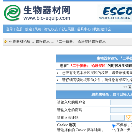
登录
|
注册
|
搜索
|
风格
|
论坛状态
|
论坛展区
|
道具中心
|
我能做什么
生物器材论坛
→
错误信息
→ 『二手仪器』-论坛展区错误信息
生物器材论坛-『二手
您在"
『二手仪器』-论坛展区
"的时候发生错误
您没有浏览本社区展区的权限，请
登录
或者
请仔细阅读论坛帮助文件，确保您有相应的
<< 
您尚未登录，您可以输入
请输入您的用户名
请输入您的密码
请输入验证码
Cookie 选项
不保存，
请选择你的 Cookie 保存时间，
保存一天