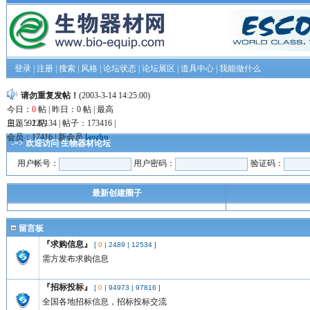
登录
|
注册
|
搜索
|
风格
|
论坛状态
|
论坛展区
|
道具中心
|
我能做什么
请勿重复发帖！
(2003-3-14 14:25:00)
今日：
0
帖 | 昨日：0 帖 | 最高
日：592 帖
主题：127134 | 帖子：173416 |
会员：17416 | 新会员
laozhu
-=> 欢迎访问 生物器材论坛
用户帐号：
用户密码：
验证码：
最新创建圈子
留言板
『求购信息』
[
0
|
2489
|
12534
]
需方发布求购信息
『招标投标』
[
0
|
94973
|
97816
]
全国各地招标信息，招标投标交流