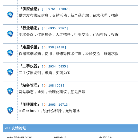
『供应信息』
[
0
|
9761
|
17087
]
供方发布供应信息，促销活动，新产品介绍，征求代理，招商
『行业动态』
[
0
|
6935
|
9367
]
学术会议，仪器展会，人才招聘，行业交流，产品打假，投诉
『难题求援』
[
0
|
958
|
2418
]
仪器试剂采购，使用，维修等技术咨询，经验交流，难题求援
『二手仪器』
[
0
|
2934
|
5855
]
二手仪器调剂，求购，变闲为宝
『站务管理』
[
0
|
108
|
598
]
网站动态，通知，合理化建议，意见反馈
『闲聊灌水』
[
0
|
2063
|
16713
]
coffee break，说什么都行，允许灌水
-=> 友情论坛