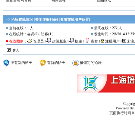
生物器材网首页
动网先锋
食品论坛
-=> 论坛在线情况 [
关闭详细列表
] [
查看在线用户位置
]
■
当前在线：
1
人
■
最高在线：
272
人
■
在线统计：会员(
0
) | 访客(
1
)
■
发生时间：
2/6/2014 12:3
■ 在线图例
：
管理员 ‖
超级版主 ‖
版主 ‖
贵宾 ‖
注册用户 ‖
未注
客人
没有新的帖子
有新的帖子
被锁定的论坛
Copyri
Powered By
页面执行时间 0.0