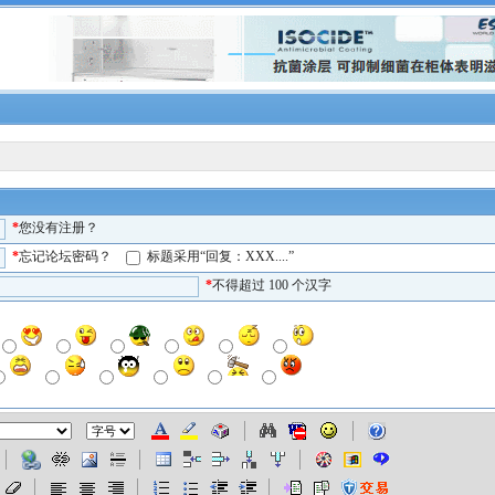
*
您没有注册？
*
忘记论坛密码？
标题
采用
“回复：XXX....”
*
不得超过 100 个汉字