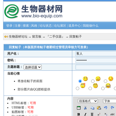
登录
|
注册
|
搜索
|
风格
|
论坛状态
|
论坛展区
|
道具中心
|
我能做什么
生物器材论坛
→
留言板
→
『二手仪器』
→ 回复帖子
回复帖子（本版面所有帖子都要经过管理员审核方可发表）
用户名：
密码：
主题标题：
当前心情
将放在帖子的前面
部分图片由
QQ授权提供
内容
HTML标签：
可用
UBB标签：
可用
贴图标签：
可用