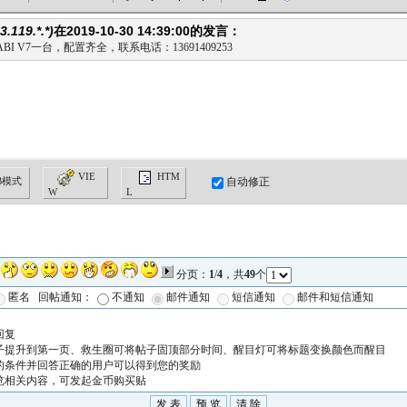
VIE
HTM
自动修正
B模式
W
L
分页：
1
/
4
，共
49
个
匿名 回帖通知：
不通知
邮件通知
短信通知
邮件和短信通知
回复
子提升到第一页、救生圈可将帖子固顶部分时间、醒目灯可将标题变换颜色而醒目
的条件并回答正确的用户可以得到您的奖励
览相关内容，可发起金币购买贴