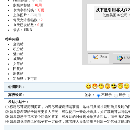
Flash标签：
不可用
多媒体标签：
可用
表情字符转换：
可用
上传图片：
不可用
每天允许发帖数：
2
今天已发帖数：
0
篇
最多：15KB
特殊内容
金钱帖
积分帖
魅力帖
Desig
UB
威望帖
n
文章帖
回复帖
出售帖
定员贴：不可用
心情图片：
高级设置：
签名：
不显示
显示
发贴小贴士：
① 标题尽可能简明扼要，内容尽可能说清楚事情，这样回复者才能明确并及时的
② 如果您希望帖子能被更多人所见，可以使用一些论坛道具，如吖噗鸡可以将帖
③ 如果您急于寻求某个问题的答案，可发贴的时候选择悬赏金币贴，而当满足您
④ 如果您觉得自己的帖子有一定价值，或管理人员希望用户付出一定代价才能浏