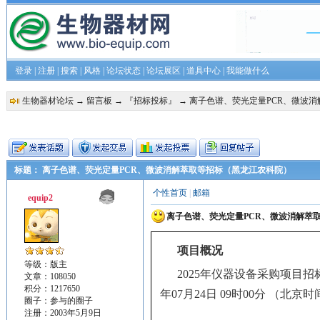
登录
|
注册
|
搜索
|
风格
|
论坛状态
|
论坛展区
|
道具中心
|
我能做什么
生物器材论坛
→
留言板
→
『招标投标』
→ 离子色谱、荧光定量PCR、微波
标题： 离子色谱、荧光定量PCR、微波消解萃取等招标（黑龙江农科院）
个性首页
|
邮箱
equip2
离子色谱、荧光定量PCR、微波消解萃
项目概况
等级：版主
2025年仪器设备采购项目
招
文章：108050
积分：1217650
年07月24日 09时00分
（北京时
圈子：
参与的圈子
注册：2003年5月9日