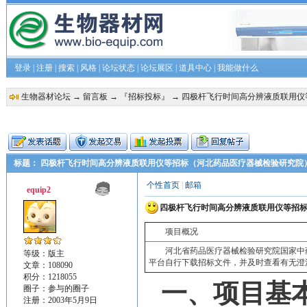
登录
|
注册
|
搜索
|
风格
|
论坛状态
|
论坛展区
|
道具中心
|
我能做什么
生物器材论坛
→
留言板
→
『招标投标』
→ 四极杆飞行时间高分辨液质联用仪
标题： 四极杆飞行时间高分辨液质联用仪等招标（河北药品医疗器械检验研究院
个性首页
|
邮箱
equip2
四极杆飞行时间高分辨液质联用仪等招
项目概况
河北省药品医疗器械检验研究院国家中
等级：版主
平台自行下载招标文件，并及时查看有无澄清和
文章：108090
积分：1218055
一、项目基
圈子：
参与的圈子
注册：2003年5月9日