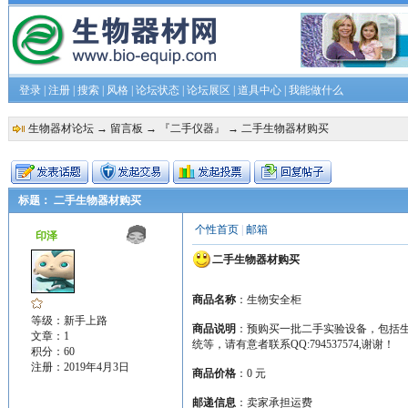
登录
|
注册
|
搜索
|
风格
|
论坛状态
|
论坛展区
|
道具中心
|
我能做什么
生物器材论坛
→
留言板
→
『二手仪器』
→ 二手生物器材购买
标题： 二手生物器材购买
个性首页
|
邮箱
印泽
二手生物器材购买
商品名称
：生物安全柜
等级：新手上路
商品说明
：预购买一批二手实验设备，包括生
文章：1
统等，请有意者联系QQ:794537574,谢谢！
积分：60
注册：2019年4月3日
商品价格
：0 元
邮递信息
：卖家承担运费