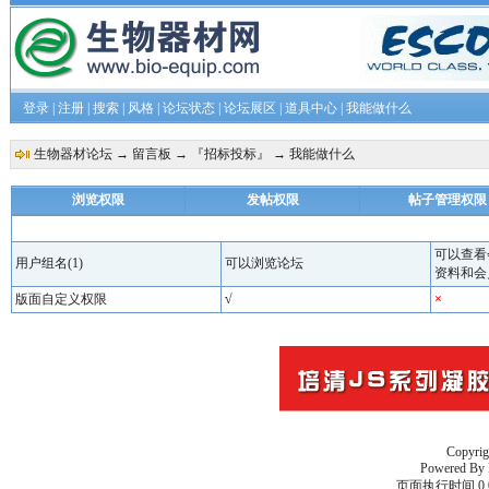
登录
|
注册
|
搜索
|
风格
|
论坛状态
|
论坛展区
|
道具中心
|
我能做什么
生物器材论坛
→
留言板
→
『招标投标』
→ 我能做什么
浏览权限
发帖权限
帖子管理权限
可以查看
用户组名(1)
可以浏览论坛
资料和会
版面自定义权限
√
×
Copyri
Powered By
页面执行时间 0.0