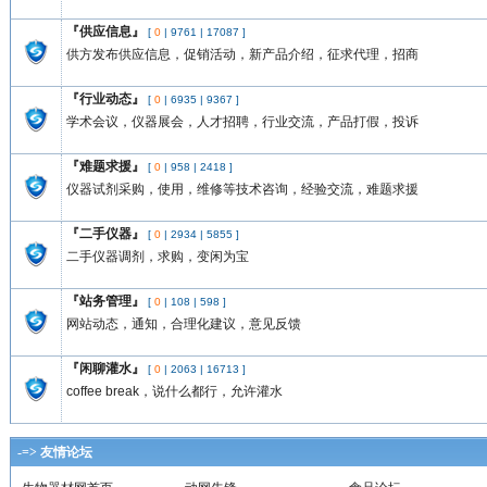
『供应信息』
[
0
|
9761
|
17087
]
供方发布供应信息，促销活动，新产品介绍，征求代理，招商
『行业动态』
[
0
|
6935
|
9367
]
学术会议，仪器展会，人才招聘，行业交流，产品打假，投诉
『难题求援』
[
0
|
958
|
2418
]
仪器试剂采购，使用，维修等技术咨询，经验交流，难题求援
『二手仪器』
[
0
|
2934
|
5855
]
二手仪器调剂，求购，变闲为宝
『站务管理』
[
0
|
108
|
598
]
网站动态，通知，合理化建议，意见反馈
『闲聊灌水』
[
0
|
2063
|
16713
]
coffee break，说什么都行，允许灌水
-=> 友情论坛