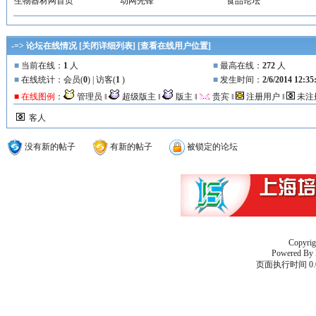
生物器材网首页
动网先锋
食品论坛
-=> 论坛在线情况 [
关闭详细列表
] [
查看在线用户位置
]
■
当前在线：
1
人
■
最高在线：
272
人
■
在线统计：会员(
0
) | 访客(
1
)
■
发生时间：
2/6/2014 12:3
■ 在线图例
：
管理员 ‖
超级版主 ‖
版主 ‖
贵宾 ‖
注册用户 ‖
未注
客人
没有新的帖子
有新的帖子
被锁定的论坛
Copyri
Powered By
页面执行时间 0.0