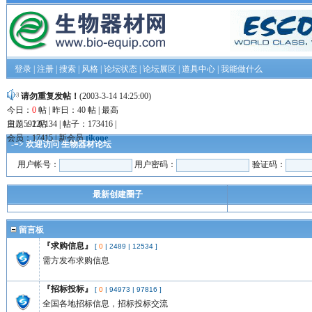
登录
|
注册
|
搜索
|
风格
|
论坛状态
|
论坛展区
|
道具中心
|
我能做什么
请勿重复发帖！
(2003-3-14 14:25:00)
今日：
0
帖 | 昨日：40 帖 | 最高
日：592 帖
主题：127134 | 帖子：173416 |
会员：17415 | 新会员
tikone
-=> 欢迎访问 生物器材论坛
用户帐号：
用户密码：
验证码：
最新创建圈子
留言板
『求购信息』
[
0
|
2489
|
12534
]
需方发布求购信息
『招标投标』
[
0
|
94973
|
97816
]
全国各地招标信息，招标投标交流